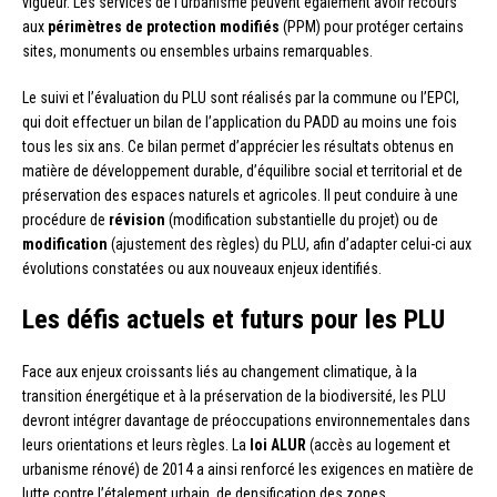
vigueur. Les services de l’urbanisme peuvent également avoir recours
aux
périmètres de protection modifiés
(PPM) pour protéger certains
sites, monuments ou ensembles urbains remarquables.
Le suivi et l’évaluation du PLU sont réalisés par la commune ou l’EPCI,
qui doit effectuer un bilan de l’application du PADD au moins une fois
tous les six ans. Ce bilan permet d’apprécier les résultats obtenus en
matière de développement durable, d’équilibre social et territorial et de
préservation des espaces naturels et agricoles. Il peut conduire à une
procédure de
révision
(modification substantielle du projet) ou de
modification
(ajustement des règles) du PLU, afin d’adapter celui-ci aux
évolutions constatées ou aux nouveaux enjeux identifiés.
Les défis actuels et futurs pour les PLU
Face aux enjeux croissants liés au changement climatique, à la
transition énergétique et à la préservation de la biodiversité, les PLU
devront intégrer davantage de préoccupations environnementales dans
leurs orientations et leurs règles. La
loi ALUR
(accès au logement et
urbanisme rénové) de 2014 a ainsi renforcé les exigences en matière de
lutte contre l’étalement urbain, de densification des zones