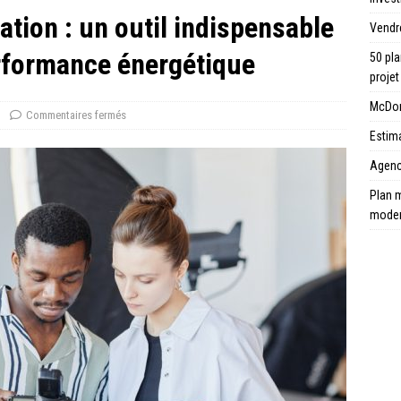
tion : un outil indispensable
Vendr
rformance énergétique
50 pla
projet
McDona
Commentaires fermés
Estima
Agence
Plan m
mode