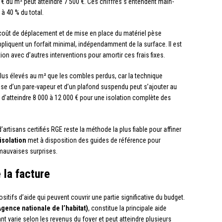
€ du m² peut atteindre 7 500 €. Ces chiffres s’entendent main-
à 40 % du total.
 coût de déplacement et de mise en place du matériel pèse
ppliquent un forfait minimal, indépendamment de la surface. Il est
n avec d’autres interventions pour amortir ces frais fixes.
us élevés au m² que les combles perdus, car la technique
ose d’un pare-vapeur et d’un plafond suspendu peut s’ajouter au
are d’atteindre 8 000 à 12 000 € pour une isolation complète des
’artisans certifiés RGE reste la méthode la plus fiable pour affiner
isolation
met à disposition des guides de référence pour
mauvaises surprises.
 la facture
itifs d’aide qui peuvent couvrir une partie significative du budget.
gence nationale de l’habitat)
, constitue la principale aide
 varie selon les revenus du foyer et peut atteindre plusieurs