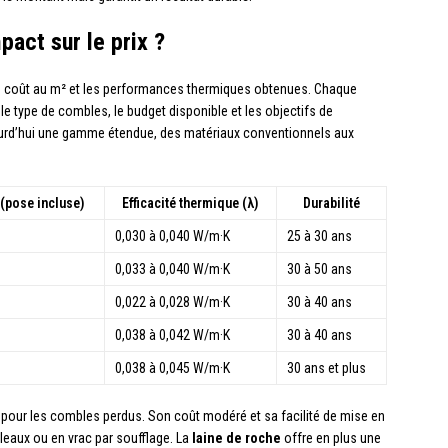
pact sur le prix ?
 le coût au m² et les performances thermiques obtenues. Chaque
e type de combles, le budget disponible et les objectifs de
urd’hui une gamme étendue, des matériaux conventionnels aux
(pose incluse)
Efficacité thermique (λ)
Durabilité
0,030 à 0,040 W/m·K
25 à 30 ans
0,033 à 0,040 W/m·K
30 à 50 ans
0,022 à 0,028 W/m·K
30 à 40 ans
0,038 à 0,042 W/m·K
30 à 40 ans
0,038 à 0,045 W/m·K
30 ans et plus
u pour les combles perdus. Son coût modéré et sa facilité de mise en
leaux ou en vrac par soufflage. La
laine de roche
offre en plus une