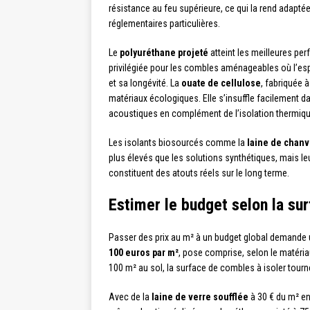
résistance au feu supérieure, ce qui la rend adapt
réglementaires particulières.
Le
polyuréthane projeté
atteint les meilleures per
privilégiée pour les combles aménageables où l’espa
et sa longévité. La
ouate de cellulose
, fabriquée à
matériaux écologiques. Elle s’insuffle facilement 
acoustiques en complément de l’isolation thermiqu
Les isolants biosourcés comme la
laine de chanv
plus élevés que les solutions synthétiques, mais leu
constituent des atouts réels sur le long terme.
Estimer le budget selon la sur
Passer des prix au m² à un budget global demande 
100 euros par m²
, pose comprise, selon le matéria
100 m² au sol, la surface de combles à isoler tourn
Avec de la
laine de verre soufflée
à 30 € du m² en