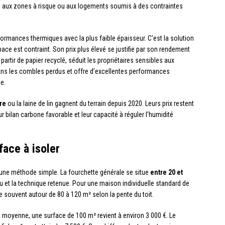
ée aux zones à risque ou aux logements soumis à des contraintes
formances thermiques avec la plus faible épaisseur. C’est la solution
ce est contraint. Son prix plus élevé se justifie par son rendement
 partir de papier recyclé, séduit les propriétaires sensibles aux
dans les combles perdus et offre d’excellentes performances
e.
re
ou la laine de lin gagnent du terrain depuis 2020. Leurs prix restent
r bilan carbone favorable et leur capacité à réguler l’humidité
face à isoler
une méthode simple. La fourchette générale se situe
entre 20 et
u et la technique retenue. Pour une maison individuelle standard de
e souvent autour de 80 à 120 m² selon la pente du toit.
 moyenne, une surface de 100 m² revient à environ 3 000 €. Le