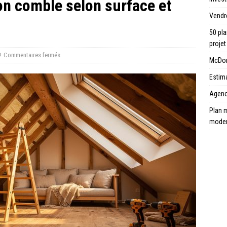
ion comble selon surface et
Vendr
50 pla
projet
Commentaires fermés
McDona
Estima
Agence
Plan m
mode