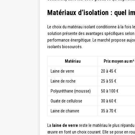
Matériaux d’isolation : quel im
Le choix du matériau isolant conditionne à la fois
solution présente des avantages spécifiques selon l
performance énergétique. Le marché propose aujo
isolants biosourcés.
Matériau
Prix moyen au m² 
Laine de verre
20 à 45 €
Laine de roche
25 à 55 €
Polyuréthane (mousse)
50 à 100 €
Ouate de cellulose
30 à 60 €
Laine de chanvre
35 à 70 €
La
laine de verre
reste le matériau le plus répand
œuvre en font un choix courant. Elle se pose en rou