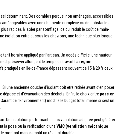
aussi déterminant. Des combles perdus, non aménagés, accessibles
les aménageables avec une charpente complexe ou des obstacles
lus rapides à isoler par soufflage, ce qui réduit le coût de main-
 isolation entre et sous les chevrons, une technique plus longue
 tarif horaire appliqué par l’artisan. Un accès difficile, une hauteur
e à préserver allongent le temps de travail. La
région
rifs pratiqués en Île-de-France dépassent souvent de 15 à 20 % ceux
te. Si une ancienne couche d’isolant doit être retirée avant d’en poser
e dépose et d’évacuation des déchets. Enfin, le choix entre
pose en
arant de l’Environnement) modifie le budget total, même si seul un
.
ion. Une isolation performante sans ventilation adaptée peut générer
t la pose ou la vérification d’une
VMC (ventilation mécanique
le montant mais garantit un résultat durable.