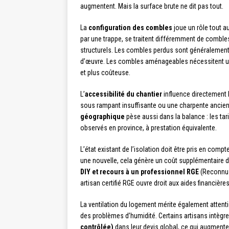
augmentent. Mais la surface brute ne dit pas tout.
La
configuration des combles
joue un rôle tout 
par une trappe, se traitent différemment de comb
structurels. Les combles perdus sont généralement p
d’œuvre. Les combles aménageables nécessitent une
et plus coûteuse.
L’
accessibilité du chantier
influence directement le
sous rampant insuffisante ou une charpente ancienn
géographique
pèse aussi dans la balance : les ta
observés en province, à prestation équivalente.
L’état existant de l’isolation doit être pris en comp
une nouvelle, cela génère un coût supplémentaire d
DIY et recours à un professionnel RGE
(Reconnu G
artisan certifié RGE ouvre droit aux aides financières
La ventilation du logement mérite également attent
des problèmes d’humidité. Certains artisans intègren
contrôlée)
dans leur devis global, ce qui augmente 