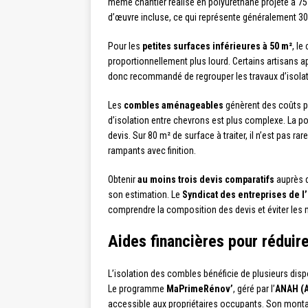
même chantier réalisé en polyuréthane projeté à 75 
d’œuvre incluse, ce qui représente généralement 30 
Pour les
petites surfaces inférieures à 50 m²
, le
proportionnellement plus lourd. Certains artisans a
donc recommandé de regrouper les travaux d’isolatio
Les
combles aménageables
génèrent des coûts pl
d’isolation entre chevrons est plus complexe. La p
devis. Sur 80 m² de surface à traiter, il n’est pas r
rampants avec finition.
Obtenir
au moins trois devis comparatifs
auprès d
son estimation. Le
Syndicat des entreprises de l’
comprendre la composition des devis et éviter les 
Aides financières pour réduire
L’isolation des combles bénéficie de plusieurs dispos
Le programme
MaPrimeRénov’
, géré par l’
ANAH (A
accessible aux propriétaires occupants. Son montant