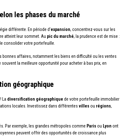
selon les phases du marché
gie différente. En période d’
expansion
, concentrez-vous sur les
re atteint leur sommet. Au
pic du marché
, la prudence est de mise :
e consolider votre portefeuille.
des bonnes affaires, notamment les biens en difficulté ou les ventes
 souvent la meilleure opportunité pour acheter à bas prix, en
ation géographique
! La
diversification géographique
de votre portefeuille immobilier
tuations locales. Investissez dans différentes
villes
ou
régions
,
ités. Par exemple, les grandes métropoles comme
Paris
ou
Lyon
ont
 moyennes peuvent offrir des opportunités de croissance plus