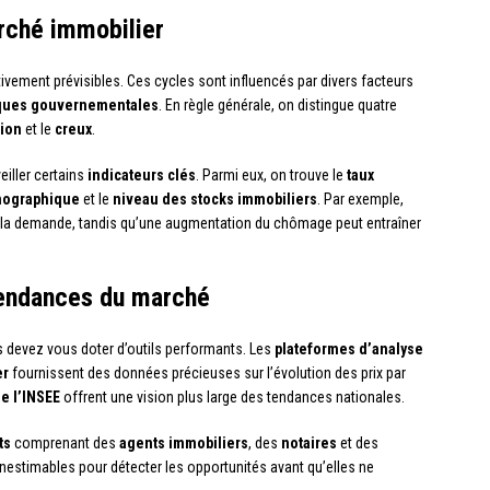
rché immobilier
tivement prévisibles. Ces cycles sont influencés par divers facteurs
iques gouvernementales
. En règle générale, on distingue quatre
tion
et le
creux
.
veiller certains
indicateurs clés
. Parmi eux, on trouve le
taux
mographique
et le
niveau des stocks immobiliers
. Par exemple,
t la demande, tandis qu’une augmentation du chômage peut entraîner
 tendances du marché
s devez vous doter d’outils performants. Les
plateformes d’analyse
er
fournissent des données précieuses sur l’évolution des prix par
e l’INSEE
offrent une vision plus large des tendances nationales.
ts
comprenant des
agents immobiliers
, des
notaires
et des
inestimables pour détecter les opportunités avant qu’elles ne