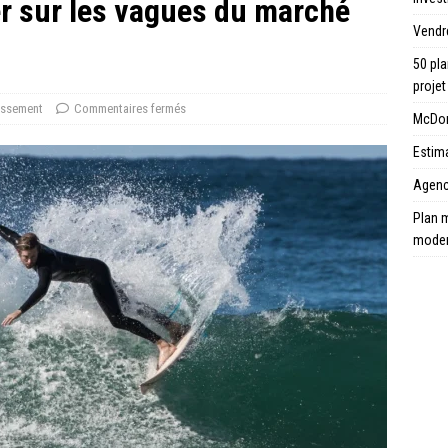
fer sur les vagues du marché
Vendr
50 pla
projet
issement
Commentaires fermés
McDona
Estima
Agence
Plan m
mode