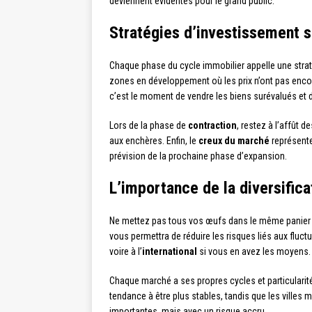
deviennent évidentes pour le grand public.
Stratégies d’investissement 
Chaque phase du cycle immobilier appelle une straté
zones en développement où les prix n’ont pas enco
c’est le moment de vendre les biens surévalués et d
Lors de la phase de
contraction
, restez à l’affût 
aux enchères. Enfin, le
creux du marché
représente
prévision de la prochaine phase d’expansion.
L’importance de la diversific
Ne mettez pas tous vos œufs dans le même panier 
vous permettra de réduire les risques liés aux fluc
voire à l’
international
si vous en avez les moyens.
Chaque marché a ses propres cycles et particular
tendance à être plus stables, tandis que les villes
importantes, mais avec un risque accru.