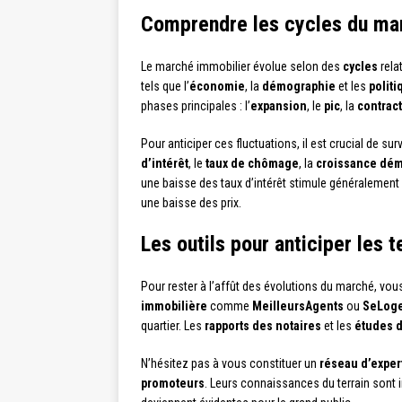
Comprendre les cycles du ma
Le marché immobilier évolue selon des
cycles
rela
tels que l’
économie
, la
démographie
et les
polit
phases principales : l’
expansion
, le
pic
, la
contrac
Pour anticiper ces fluctuations, il est crucial de sur
d’intérêt
, le
taux de chômage
, la
croissance dé
une baisse des taux d’intérêt stimule généralemen
une baisse des prix.
Les outils pour anticiper les
Pour rester à l’affût des évolutions du marché, vou
immobilière
comme
MeilleursAgents
ou
SeLog
quartier. Les
rapports des notaires
et les
études d
N’hésitez pas à vous constituer un
réseau d’exper
promoteurs
. Leurs connaissances du terrain sont 