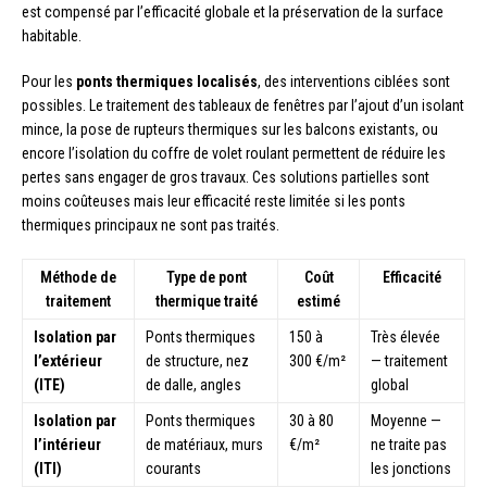
est compensé par l’efficacité globale et la préservation de la surface
habitable.
Pour les
ponts thermiques localisés
, des interventions ciblées sont
possibles. Le traitement des tableaux de fenêtres par l’ajout d’un isolant
mince, la pose de rupteurs thermiques sur les balcons existants, ou
encore l’isolation du coffre de volet roulant permettent de réduire les
pertes sans engager de gros travaux. Ces solutions partielles sont
moins coûteuses mais leur efficacité reste limitée si les ponts
thermiques principaux ne sont pas traités.
Méthode de
Type de pont
Coût
Efficacité
traitement
thermique traité
estimé
Isolation par
Ponts thermiques
150 à
Très élevée
l’extérieur
de structure, nez
300 €/m²
— traitement
(ITE)
de dalle, angles
global
Isolation par
Ponts thermiques
30 à 80
Moyenne —
l’intérieur
de matériaux, murs
€/m²
ne traite pas
(ITI)
courants
les jonctions