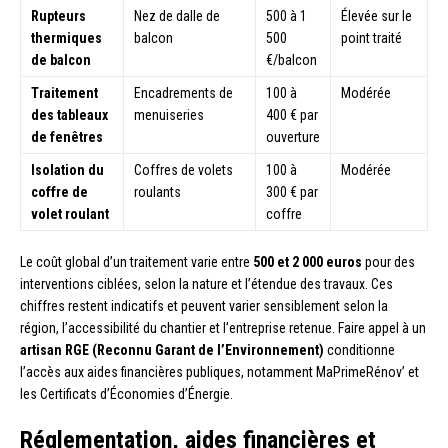
Rupteurs
Nez de dalle de
500 à 1
Élevée sur le
thermiques
balcon
500
point traité
de balcon
€/balcon
Traitement
Encadrements de
100 à
Modérée
des tableaux
menuiseries
400 € par
de fenêtres
ouverture
Isolation du
Coffres de volets
100 à
Modérée
coffre de
roulants
300 € par
volet roulant
coffre
Le coût global d’un traitement varie entre
500 et 2 000 euros
pour des
interventions ciblées, selon la nature et l’étendue des travaux. Ces
chiffres restent indicatifs et peuvent varier sensiblement selon la
région, l’accessibilité du chantier et l’entreprise retenue. Faire appel à un
artisan RGE (Reconnu Garant de l’Environnement)
conditionne
l’accès aux aides financières publiques, notamment MaPrimeRénov’ et
les Certificats d’Économies d’Énergie.
Réglementation, aides financières et