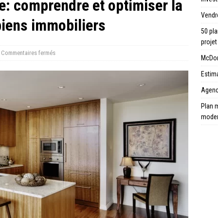
e: comprendre et optimiser la
Vendr
biens immobiliers
50 pla
projet
Commentaires fermés
McDona
Estima
Agence
Plan m
mode