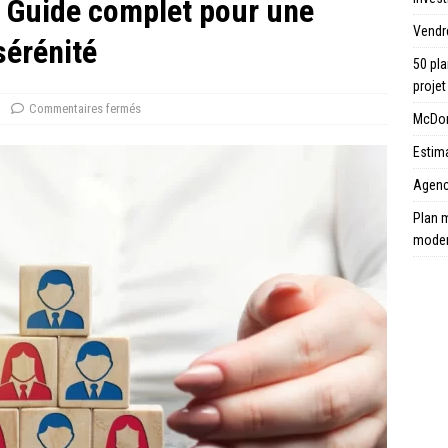
: Guide complet pour une
Vendr
sérénité
50 pla
projet
Commentaires fermés
McDona
Estima
Agence
Plan m
mode